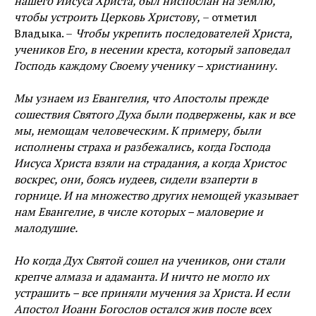
нашего Иисуса Христа, был ниспослан на землю,
чтобы устроить Церковь Христову,
– отметил
Владыка. –
Чтобы укрепить последователей Христа,
учеников Его, в несении креста, который заповедал
Господь каждому Своему ученику – христианину.
Мы узнаем из Евангелия, что Апостолы прежде
сошествия Святого Духа были подвержены, как и все
мы, немощам человеческим. К примеру, были
исполнены страха и разбежались, когда Господа
Иисуса Христа взяли на страдания, а когда Христос
воскрес, они, боясь иудеев, сидели взаперти в
горнице. И на множество других немощей указывает
нам Евангелие, в числе которых – маловерие и
малодушие.
Но когда Дух Святой сошел на учеников, они стали
крепче алмаза и адаманта. И ничто не могло их
устрашить – все приняли мучения за Христа. И если
Апостол Иоанн Богослов остался жив после всех