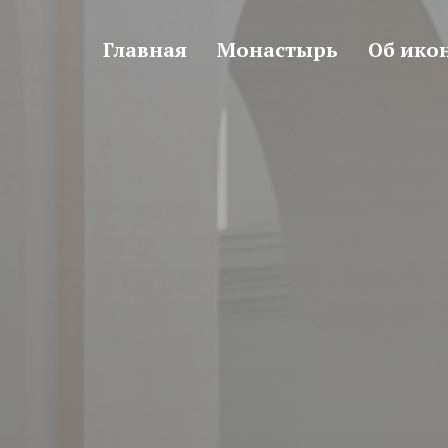
Главная
Монастырь
Об ико