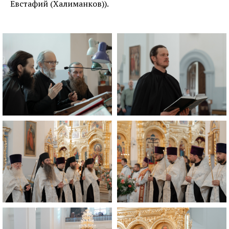
Евстафий (Халиманков)).