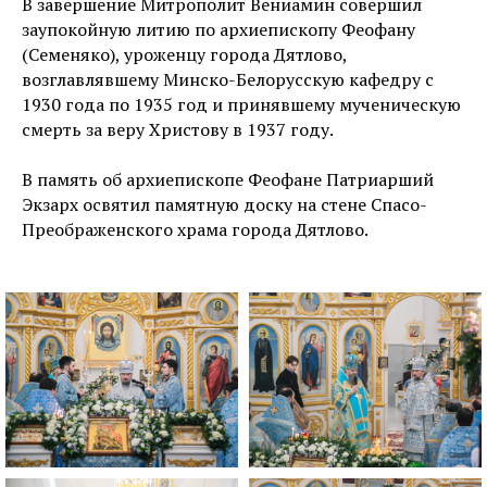
В завершение Митрополит Вениамин совершил
заупокойную литию по архиепископу Феофану
(Семеняко), уроженцу города Дятлово,
возглавлявшему Минско-Белорусскую кафедру с
1930 года по 1935 год и принявшему мученическую
смерть за веру Христову в 1937 году.
В память об архиепископе Феофане Патриарший
Экзарх освятил памятную доску на стене Спасо-
Преображенского храма города Дятлово.