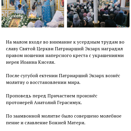
На малом входе во внимание к усердным трудам во
славу Святой Церкви Патриарший Экзарх наградил
правом ношения наперсного креста с украшениями
иерея Иоанна Киселя.
После сугубой ектении Патриарший Экзарх вознёс
молитву о восстановлении мира.
Проповедь перед Причастием произнёс
протоиерей Анатолий Герасимук.
По заамвонной молитве было совершено молебное
пение и славление Божией Матери.