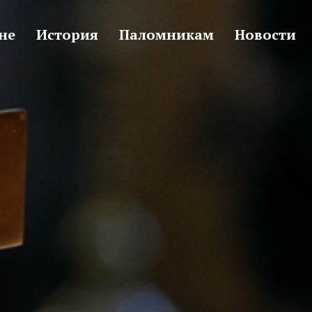
не
История
Паломникам
Новости