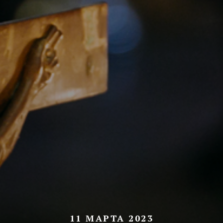
11 МАРТА 2023