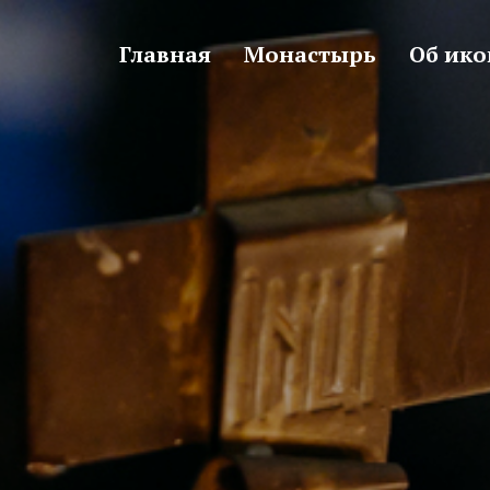
Главная
Монастырь
Об ико