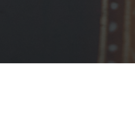
4 июня 2026 год
княжны Полоцко
всенощное бден
Его Высокопрео
преподаватели 