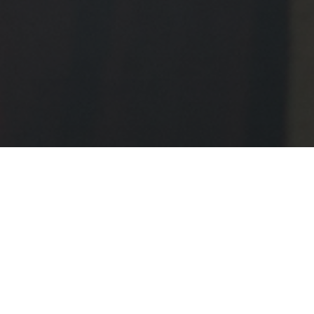
и, игумении и
Гурий совершил
ря.
нном сане,
овогрудской