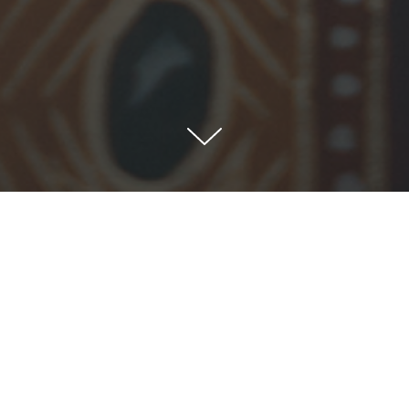
а, в канун дня памяти преподобной Евфросини
й, архиепископ Новогрудский и Слонимский 
ие в Успенском соборе Жировичского монасты
священству сослужили братия обители в свяще
Минской духовной семинарии и духовенство Н