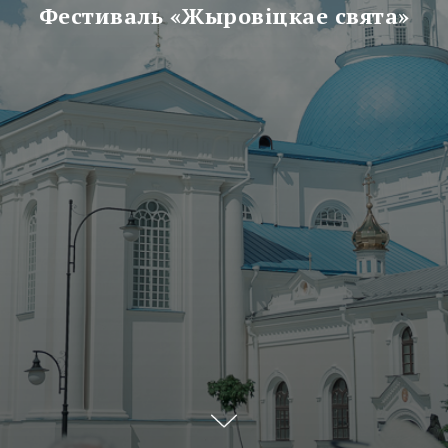
Фестиваль «Жыровiцкае свята»