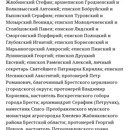
Жлобинский Стефан; архиепископ Гродненский и
Волковысский Антоний; епископ Бобруйский и
Быховский Серафим; епископ Туровский и
Мозырский Леонида; епископ Молодечненский и
Столбцовский Павел; епископ Лидский и
Сморгонский Порфирий; епископ Полоцкий и
Глубокский Игнатий; епископ Борисовский и
Марьиногорский Амвросий; епископ Пинский и
Лунинецкий Георгий; епископ Друцкий
Евсевий; епископ Раменский Алексий, личный
секретарь Святейшего Патриарха Кирилла; епископ
Несвижский Авксентий; протоиерей Петр
Романович, благочинный Брестского церковного
(городского) округа; протоиерей Владимир
Корнелюк, настоятель Воскресенского собора
города Бреста; архимандрит Серафим (Петручик),
наместник Спасо-Преображенского мужского
монастыря агрогородка Хмелево Жабинковского
района Брестской области; протоиерей Георгий
Шевцов, настоятель Петропавловского храма