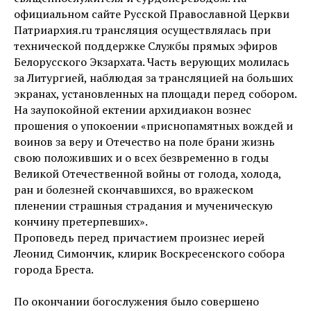
официальном сайте Русской Православной Церкви
Патриархия.ru трансляция осуществлялась при
технической поддержке Службы прямых эфиров
Белорусского Экзархата. Часть верующих молилась
за Литургией, наблюдая за трансляцией на больших
экранах, установленных на площади перед собором.
На заупокойной ектении архидиакон вознес
прошения о упокоении «приснопамятных вождей и
воинов за веру и Отечество на поле брани жизнь
свою положивших и о всех безвременно в годы
Великой Отечественной войны от голода, холода,
ран и болезней скончавшихся, во вражеском
пленении страшныя страдания и мученическую
кончину претерпевших».
Проповедь перед причастием произнес иерей
Леонид Симончик, клирик Воскресенского собора
города Бреста.
По окончании богослужения было совершено